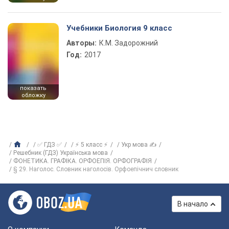
Учебники Биология 9 класс
Авторы:
К.М. Задорожний
Год:
2017
показать
обложку
✅ ГДЗ ✅
⚡ 5 класс ⚡
Укр мова ✍
Решебник (ГДЗ) Українська мова
ФОНЕТИКА. ГРАФІКА. ОРФОЕПІЯ. ОРФОГРАФІЯ
§ 29. Наголос. Словник наголосів. Орфоепічнич словник
В начало