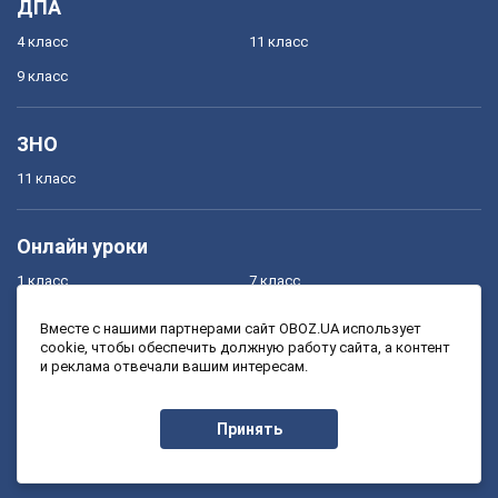
ДПА
4 класс
11 класс
9 класс
ЗНО
11 класс
Онлайн уроки
1 класс
7 класс
2 класс
8 класс
Вместе с нашими партнерами сайт OBOZ.UA использует
cookie, чтобы обеспечить должную работу сайта, а контент
3 класс
9 класс
и реклама отвечали вашим интересам.
4 класс
10 класс
5 класс
11 класс
Принять
6 класс