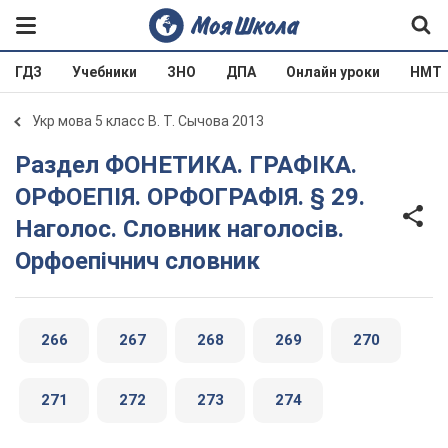
ГДЗ
Учебники
ЗНО
ДПА
Онлайн уроки
НМТ
Укр мова 5 класс В. Т. Сычова 2013
Раздел ФОНЕТИКА. ГРАФІКА.
ОРФОЕПІЯ. ОРФОГРАФІЯ. § 29.
Наголос. Словник наголосів.
Орфоепічнич словник
266
267
268
269
270
271
272
273
274