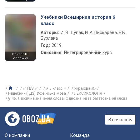
Учебники Всемирная история 6
класс
Авторы:
И. Я. Щупак, И. А. Пискарева, Е.В.
Бурлака
Год:
2019
Описание:
Интегрированный курс
показать
обложку
✅ ГДЗ ✅
⚡ 5 класс ⚡
Укр мова ✍
Решебник (ГДЗ) Українська мова
ЛЕКСИКОЛОГІЯ
§ 46. Лексичне значення слова. Однозначні та багатозначні слова
В начало
О компании
Команда