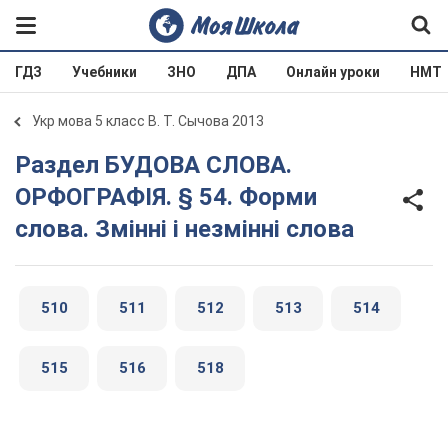
ГДЗ
Учебники
ЗНО
ДПА
Онлайн уроки
НМТ
Укр мова 5 класс В. Т. Сычова 2013
Раздел БУДОВА СЛОВА.
ОРФОГРАФІЯ. § 54. Форми
слова. Змінні і незмінні слова
510
511
512
513
514
515
516
518