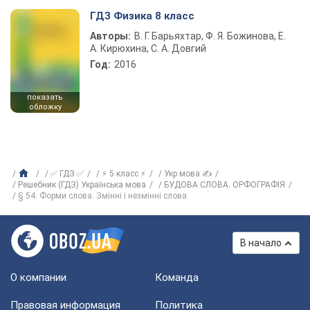
ГДЗ Физика 8 класс
Авторы:
В. Г. Барьяхтар, Ф. Я. Божинова, Е.
А. Кирюхина, С. А. Довгий
Год:
2016
показать
обложку
✅ ГДЗ ✅
⚡ 5 класс ⚡
Укр мова ✍
Решебник (ГДЗ) Українська мова
БУДОВА СЛОВА. ОРФОГРАФІЯ
§ 54. Форми слова. Змінні і незмінні слова
В начало
О компании
Команда
Правовая информация
Политика