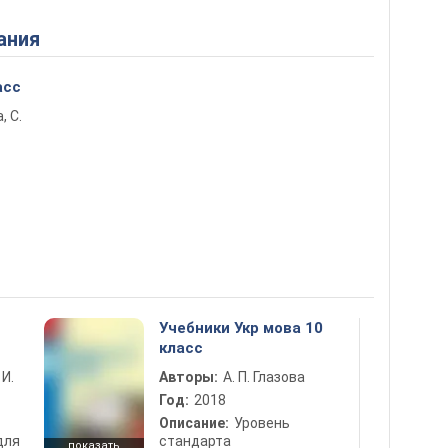
ания
асс
, С.
Учебники Укр мова 10
класс
 И.
Авторы:
А. П. Глазова
Год:
2018
Описание:
Уровень
для
стандарта
показать