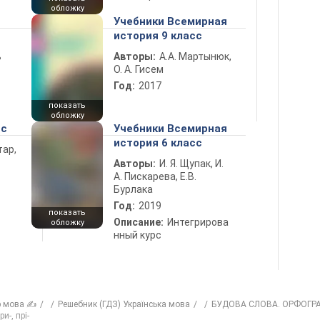
обложку
Учебники Всемирная
история 9 класс
ь
Авторы:
А.А. Мартынюк,
О. А. Гисем
Год:
2017
показать
обложку
сс
Учебники Всемирная
история 6 класс
тар,
Авторы:
И. Я. Щупак, И.
А. Пискарева, Е.В.
Бурлака
Год:
2019
показать
Описание:
Интегрирова
обложку
нный курс
р мова ✍
Решебник (ГДЗ) Українська мова
БУДОВА СЛОВА. ОРФОГР
и-, прі-