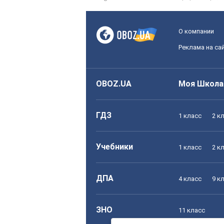
О компании
Реклама на са
OBOZ.UA
Моя Школа
ГДЗ
1 класс
2 к
Учебники
1 класс
2 к
ДПА
4 класс
9 к
ЗНО
11 класс