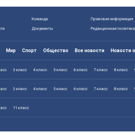
Команда
Правовая информация
йте
Документы
Редакционная политика
Мир
Спорт
Общество
Все новости
Новости 
ласс
3 класс
4 класс
5 класс
6 класс
7 класс
8 класс
ласс
3 класс
4 класс
5 класс
6 класс
7 класс
8 класс
ласс
11 класс