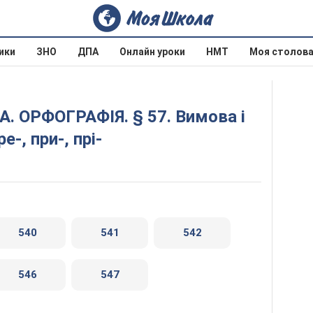
ики
ЗНО
ДПА
Онлайн уроки
НМТ
Моя столов
е-, при-, прі-
540
541
542
546
547