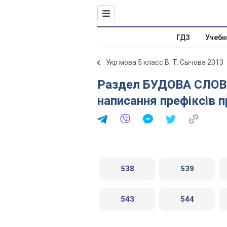
ГДЗ
Учебн
Укр мова 5 класс В. Т. Сычова 2013
Раздел БУДОВА СЛОВА. ОРФОГРАФІЯ. § 57. Вимова і
написання префіксів пр
538
539
543
544