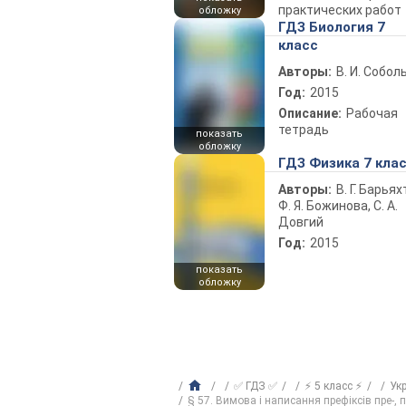
практических работ
обложку
ГДЗ Биология 7
класс
Авторы:
В. И. Собол
Год:
2015
Описание:
Рабочая
тетрадь
показать
обложку
ГДЗ Физика 7 кла
Авторы:
В. Г. Барьях
Ф. Я. Божинова, С. А.
Довгий
Год:
2015
показать
обложку
✅ ГДЗ ✅
⚡ 5 класс ⚡
Ук
§ 57. Вимова і написання префіксів пре-, пр