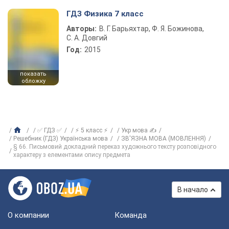
ГДЗ Физика 7 класс
Авторы:
В. Г. Барьяхтар, Ф. Я. Божинова,
С. А. Довгий
Год:
2015
показать
обложку
✅ ГДЗ ✅
⚡ 5 класс ⚡
Укр мова ✍
Решебник (ГДЗ) Українська мова
ЗВ'ЯЗНА МОВА (МОВЛЕННЯ)
§ 66. Письмовий докладний переказ художнього тексту розповідного
характеру з елементами опису предмета
В начало
О компании
Команда