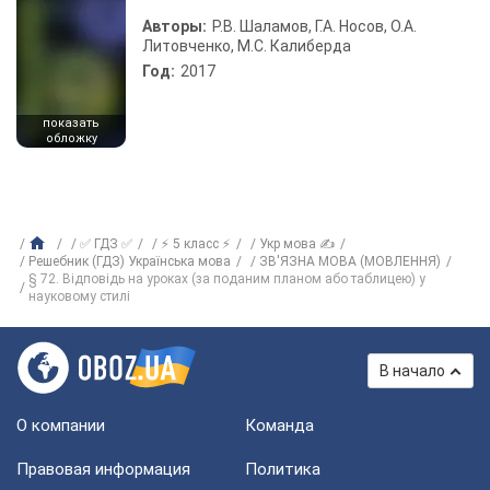
Авторы:
Р.В. Шаламов, Г.А. Носов, О.А.
Литовченко, М.С. Калиберда
Год:
2017
показать
обложку
✅ ГДЗ ✅
⚡ 5 класс ⚡
Укр мова ✍
Решебник (ГДЗ) Українська мова
ЗВ'ЯЗНА МОВА (МОВЛЕННЯ)
§ 72. Відповідь на уроках (за поданим планом або таблицею) у
науковому стилі
В начало
О компании
Команда
Правовая информация
Политика