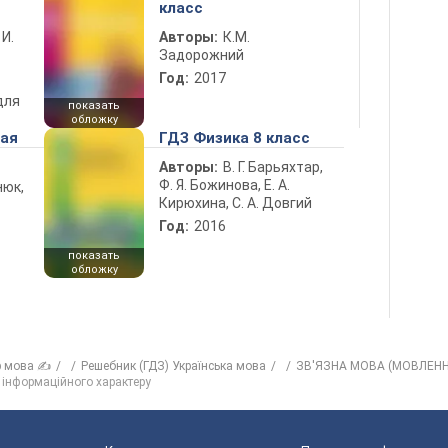
класс
 И.
Авторы:
К.М.
Задорожний
Год:
2017
для
показать
обложку
ная
ГДЗ Физика 8 класс
Авторы:
В. Г. Барьяхтар,
Ф. Я. Божинова, Е. А.
нюк,
Кирюхина, С. А. Довгий
Год:
2016
показать
обложку
р мова ✍
Решебник (ГДЗ) Українська мова
ЗВ'ЯЗНА МОВА (МОВЛЕНН
я) інформаційного характеру