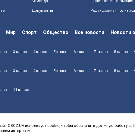
Команда
Правовая информация
йте
Документы
Редакционная политика
Мир
Спорт
Общество
Все новости
Новости 
ласс
3 класс
4 класс
5 класс
6 класс
7 класс
8 класс
ласс
3 класс
4 класс
5 класс
6 класс
7 класс
8 класс
ласс
11 класс
айт OBOZ.UA использует cookie, чтобы обеспечить должную работу сайт
ласс
3 класс
4 класс
5 класс
6 класс
7 класс
8 класс
вашим интересам.