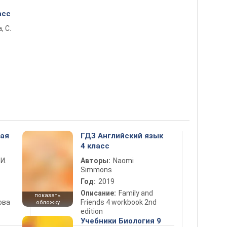
асс
, С.
ная
ГДЗ Английский язык
4 класс
 И.
Авторы:
Naomi
Simmons
Год:
2019
Описание:
Family and
показать
ова
Friends 4 workbook 2nd
обложку
edition
Учебники Биология 9