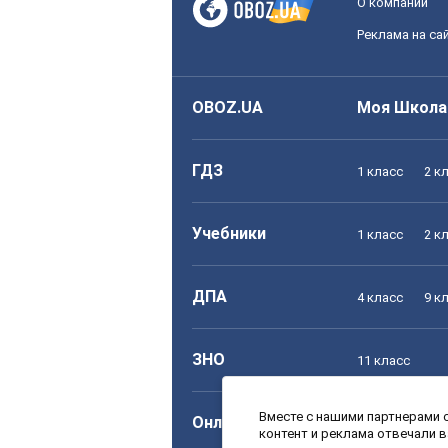
О компании
Реклама на са
OBOZ.UA
Моя Школа
ГДЗ
1 класс
2 к
Учебники
1 класс
2 к
ДПА
4 класс
9 к
ЗНО
11 класс
Вместе с нашими партнерами с
Онлайн уроки
1 класс
2 к
контент и реклама отвечали 