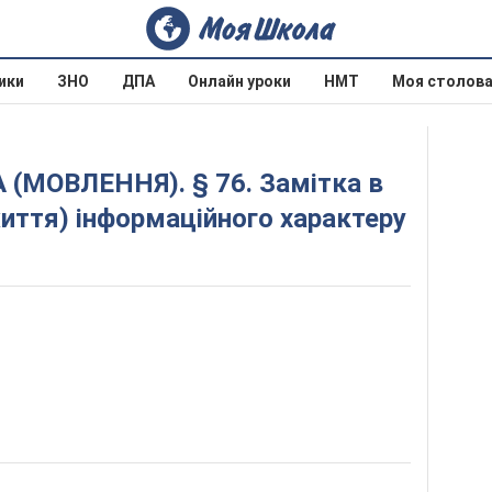
ики
ЗНО
ДПА
Онлайн уроки
НМТ
Моя столов
життя) інформаційного характеру