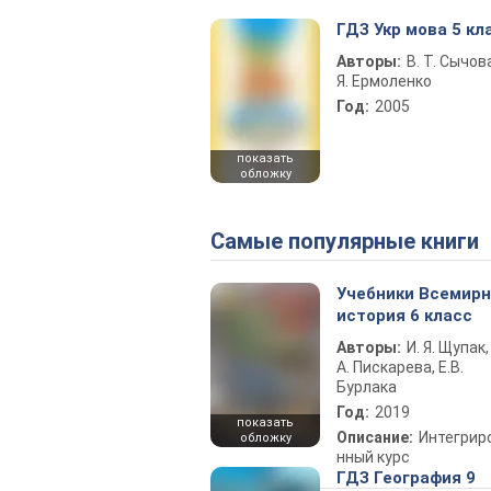
ГДЗ Укр мова 5 кл
Авторы:
В. Т. Сычова
Я. Ермоленко
Год:
2005
показать
обложку
Самые популярные книги
Учебники Всемир
история 6 класс
Авторы:
И. Я. Щупак,
А. Пискарева, Е.В.
Бурлака
Год:
2019
показать
Описание:
Интегрир
обложку
нный курс
ГДЗ География 9