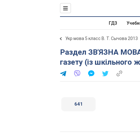
ГДЗ
Учебн
Укр мова 5 класс В. Т. Сычова 2013
Раздел ЗВ'ЯЗНА МОВА (МОВЛЕННЯ). § 76. Замітка в
газету (із шкільного 
641