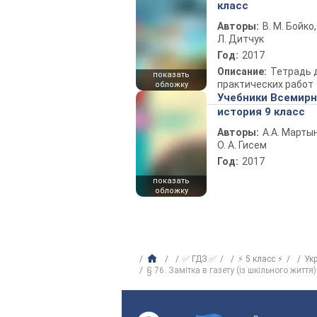
класс
Авторы:
В. М. Бойко,
Л. Дитчук
Год:
2017
Описание:
Тетрадь 
показать
практических работ
обложку
Учебники Всемир
история 9 класс
Авторы:
А.А. Марты
О. А. Гисем
Год:
2017
показать
обложку
✅ ГДЗ ✅
⚡ 5 класс ⚡
Ук
§ 76. Замітка в газету (із шкільного житт