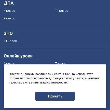
ДПА
4 класс
11 класс
9 класс
ЗНО
11 класс
Онлайн уроки
1 класс
7 класс
2 класс
8 класс
Вместе с нашими партнерами сайт OBOZ.UA использует
cookie, чтобы обеспечить должную работу сайта, а контент
3 класс
9 класс
и реклама отвечали вашим интересам.
4 класс
10 класс
5 класс
11 класс
Принять
6 класс