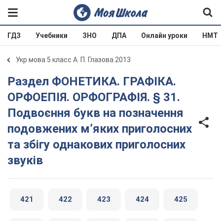
ГДЗ
Учебники
ЗНО
ДПА
Онлайн уроки
НМТ
Укр мова 5 класс А. П. Глазова 2013
Раздел ФОНЕТИКА. ГРАФІКА.
ОРФОЕПІЯ. ОРФОГРАФІЯ. § 31.
Подвоєння букв на позначення
подовжених м’яких приголосних
та збігу однакових приголосних
звуків
421
422
423
424
425