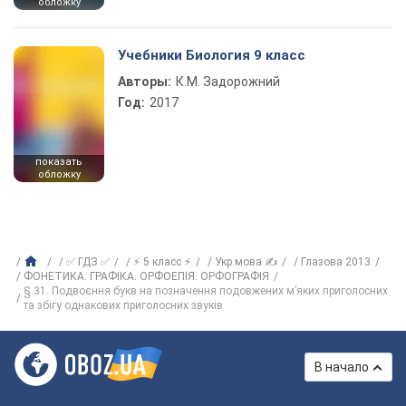
обложку
Учебники Биология 9 класс
Авторы:
К.М. Задорожний
Год:
2017
показать
обложку
✅ ГДЗ ✅
⚡ 5 класс ⚡
Укр мова ✍
Глазова 2013
ФОНЕТИКА. ГРАФІКА. ОРФОЕПІЯ. ОРФОГРАФІЯ
§ 31. Подвоєння букв на позначення подовжених м’яких приголосних
та збігу однакових приголосних звуків
В начало