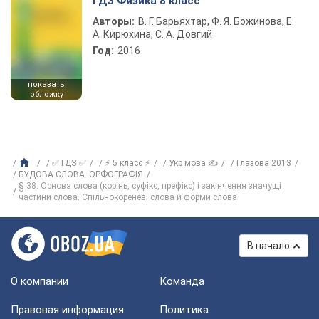
ГДЗ Физика 8 класс
Авторы:
В. Г. Барьяхтар, Ф. Я. Божинова, Е.
А. Кирюхина, С. А. Довгий
Год:
2016
показать
обложку
✅ ГДЗ ✅
⚡ 5 класс ⚡
Укр мова ✍
Глазова 2013
БУДОВА СЛОВА. ОРФОГРАФІЯ
§ 38. Основа слова (корінь, суфікс, префікс) і закінчення значущі
частини слова. Спільнокореневі слова й форми слова
В начало
О компании
Команда
Правовая информация
Политика