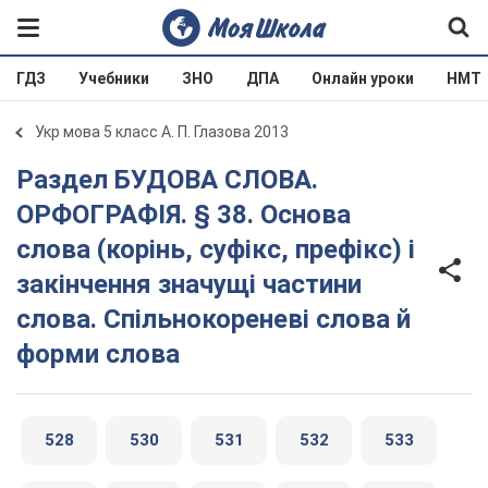
ГДЗ
Учебники
ЗНО
ДПА
Онлайн уроки
НМТ
Укр мова 5 класс А. П. Глазова 2013
Раздел БУДОВА СЛОВА.
ОРФОГРАФІЯ. § 38. Основа
слова (корінь, суфікс, префікс) і
закінчення значущі частини
слова. Спільнокореневі слова й
форми слова
528
530
531
532
533