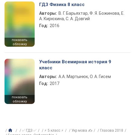
ГДЗ Физика 8 класс
Авторы:
В. Г. Барьяхтар, Ф. Я. Божинова, Е.
А. Кирюхина, С. А. Довгий
Год:
2016
показать
обложку
Учебники Всемирная история 9
класс
Авторы:
А.А. Мартынюк, О. А. Гисем
Год:
2017
показать
обложку
✅ ГДЗ ✅
⚡ 5 класс ⚡
Укр мова ✍
Глазова 2018