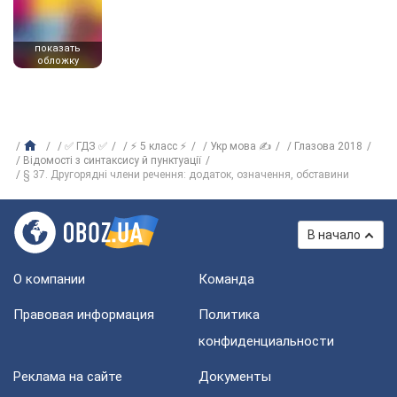
показать
обложку
✅ ГДЗ ✅
⚡ 5 класс ⚡
Укр мова ✍
Глазова 2018
Відомості з синтаксису й пунктуації
§ 37. Другорядні члени речення: додаток, означення, обставини
В начало
О компании
Команда
Правовая информация
Политика
конфиденциальности
Реклама на сайте
Документы