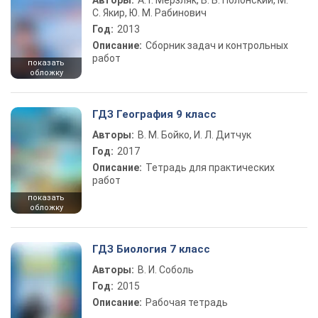
Авторы:
А. Г. Мерзляк, В. Б. Полонский, М.
С. Якир, Ю. М. Рабинович
Год:
2013
Описание:
Сборник задач и контрольных
работ
показать
обложку
ГДЗ География 9 класс
Авторы:
В. М. Бойко, И. Л. Дитчук
Год:
2017
Описание:
Тетрадь для практических
работ
показать
обложку
ГДЗ Биология 7 класс
Авторы:
В. И. Соболь
Год:
2015
Описание:
Рабочая тетрадь