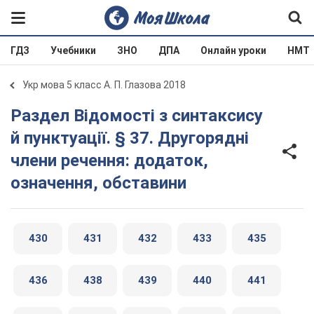
ГДЗ
Учебники
ЗНО
ДПА
Онлайн уроки
НМТ
Укр мова 5 класс А. П. Глазова 2018
Раздел Відомості з синтаксису
й пунктуації. § 37. Другорядні
члени речення: додаток,
означення, обставини
430
431
432
433
435
436
438
439
440
441