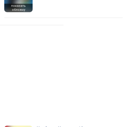
показать
обложку