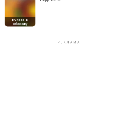
показать
обложку