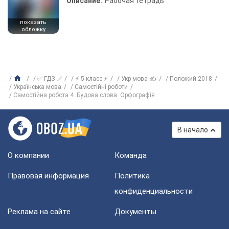
Описание:
Рабочая тетрадь
показать
обложку
✅ ГДЗ ✅
⚡ 5 класс ⚡
Укр мова ✍
Положий 2018
Українська мова
Самостійні роботи
Самостійна робота 4. Будова слова. Орфографія
В начало
О компании
Команда
Правовая информация
Политика
конфиденциальности
Реклама на сайте
Документы