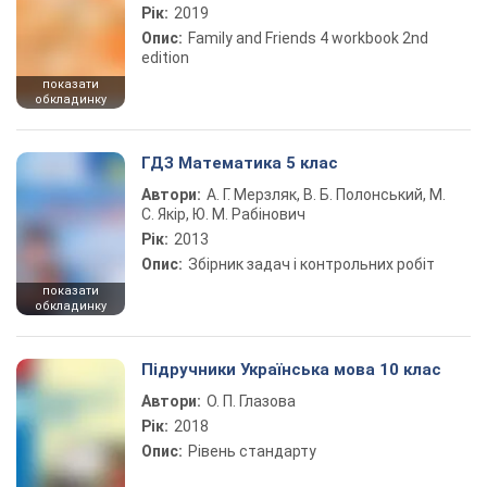
Рік:
2019
Опис:
Family and Friends 4 workbook 2nd
edition
показати
обкладинку
ГДЗ Математика 5 клас
Автори:
А. Г. Мерзляк, В. Б. Полонський, М.
С. Якір, Ю. М. Рабінович
Рік:
2013
Опис:
Збірник задач і контрольних робіт
показати
обкладинку
Підручники Українська мова 10 клас
Автори:
О. П. Глазова
Рік:
2018
Опис:
Рівень стандарту