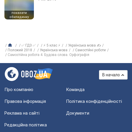
показати
обкладинку
✅ ГДЗ ✅
⚡ 5 клас ⚡
Українська мова ✍
Положий 2018
Українська мова
Самостійні роботи
Самостійна робота 4. Будова слова. Орфографія
В начало
Про компанію
Команда
Правова інформація
Політика конфіденційності
Реклама на сайті
Документи
Редакційна політика