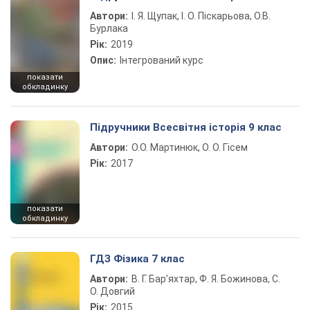
Автори:
І. Я. Щупак, І. О. Піскарьова, О.В.
Бурлака
Рік:
2019
Опис:
Інтегрований курс
показати
обкладинку
Підручники Всесвітня історія 9 клас
Автори:
О.О. Мартинюк, О. О. Гісем
Рік:
2017
показати
обкладинку
ГДЗ Фізика 7 клас
Автори:
В. Г. Бар’яхтар, Ф. Я. Божинова, С.
О. Довгий
Рік:
2015