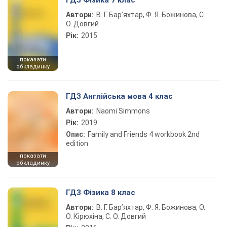
ГДЗ Фізика 7 клас
Автори:
В. Г. Бар’яхтар, Ф. Я. Божинова, С.
О. Довгий
Рік:
2015
показати
обкладинку
ГДЗ Англійська мова 4 клас
Автори:
Naomi Simmons
Рік:
2019
Опис:
Family and Friends 4 workbook 2nd
edition
показати
обкладинку
ГДЗ Фізика 8 клас
Автори:
В. Г. Бар’яхтар, Ф. Я. Божинова, О.
О. Кірюхіна, С. О. Довгий