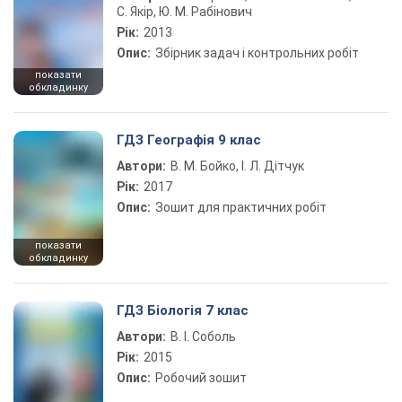
С. Якір, Ю. М. Рабінович
Рік:
2013
Опис:
Збірник задач і контрольних робіт
показати
обкладинку
ГДЗ Географія 9 клас
Автори:
В. М. Бойко, І. Л. Дітчук
Рік:
2017
Опис:
Зошит для практичних робіт
показати
обкладинку
ГДЗ Біологія 7 клас
Автори:
В. І. Соболь
Рік:
2015
Опис:
Робочий зошит