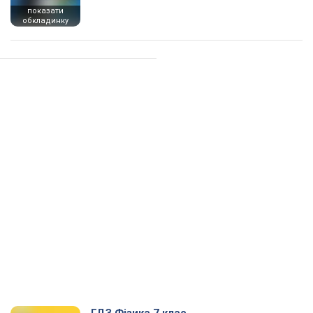
показати
обкладинку