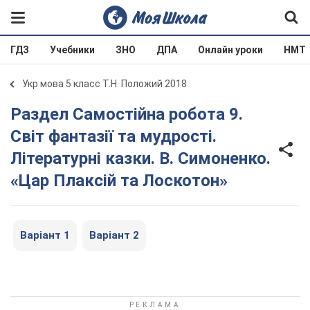
ГДЗ
Учебники
ЗНО
ДПА
Онлайн уроки
НМТ
Укр мова 5 класс Т.Н. Положий 2018
Раздел Самостійна робота 9.
Світ фантазії та мудрості.
Літературні казки. В. Симоненко.
«Цар Плаксій та Лоскотон»
Варіант 1
Варіант 2