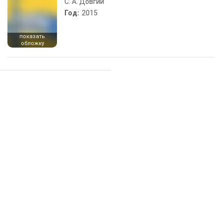
С. А. Довгий
Год:
2015
показать
обложку