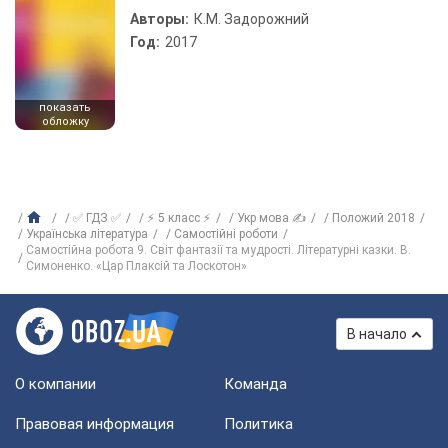
Авторы:
К.М. Задорожний
Год:
2017
показать
обложку
✅ ГДЗ ✅
⚡ 5 класс ⚡
Укр мова ✍
Положий 2018
Українська література
Самостійні роботи
Самостійна робота 9. Світ фантазії та мудрості. Літературні казки. В.
Симоненко. «Цар Плаксій та Лоскотон»
В начало
О компании
Команда
Правовая информация
Политика