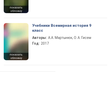
показать
обложку
Учебники Всемирная история 9
класс
Авторы:
А.А. Мартынюк, О. А. Гисем
Год:
2017
показать
обложку