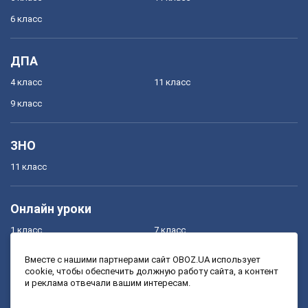
6 класс
ДПА
4 класс
11 класс
9 класс
ЗНО
11 класс
Онлайн уроки
1 класс
7 класс
2 класс
8 класс
Вместе с нашими партнерами сайт OBOZ.UA использует
cookie, чтобы обеспечить должную работу сайта, а контент
3 класс
9 класс
и реклама отвечали вашим интересам.
4 класс
10 класс