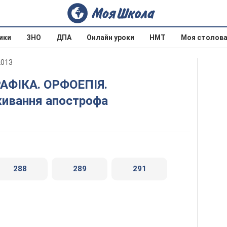
ики
ЗНО
ДПА
Онлайн уроки
НМТ
Моя столов
2013
живання апострофа
288
289
291