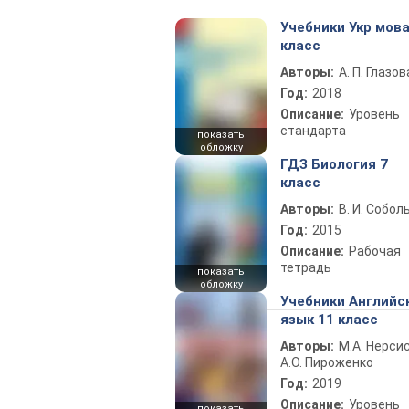
Учебники Укр мова
класс
Авторы:
А. П. Глазов
Год:
2018
Описание:
Уровень
стандарта
показать
обложку
ГДЗ Биология 7
класс
Авторы:
В. И. Собол
Год:
2015
Описание:
Рабочая
тетрадь
показать
обложку
Учебники Английс
язык 11 класс
Авторы:
М.А. Нерсис
А.О. Пироженко
Год:
2019
Описание:
Уровень
показать