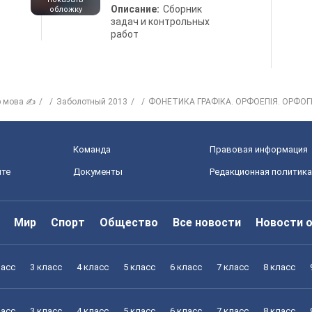
Описание:
Сборник
обложку
задач и контрольных
работ
р мова ✍
Заболотный 2013
ФОНЕТИКА ГРАФІКА. ОРФОЕПІЯ. ОРФОГ
Команда
Правовая информация
йте
Документы
Редакционная политика
Мир
Спорт
Общество
Все новости
Новости 
ласс
3 класс
4 класс
5 класс
6 класс
7 класс
8 класс
ласс
3 класс
4 класс
5 класс
6 класс
7 класс
8 класс