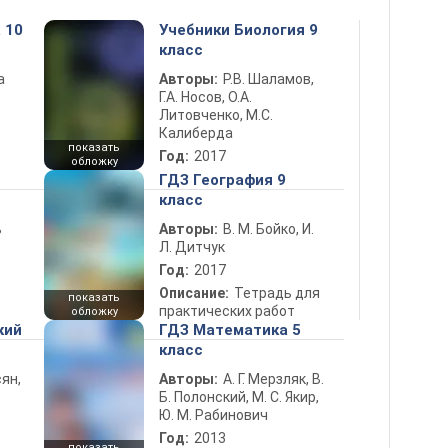
 10
Учебники Биология 9
класс
а
Авторы:
Р.В. Шаламов,
Г.А. Носов, О.А.
Литовченко, М.С.
Калиберда
показать
Год:
2017
обложку
ГДЗ География 9
класс
ь
Авторы:
В. М. Бойко, И.
Л. Дитчук
Год:
2017
Описание:
Тетрадь для
показать
практических работ
обложку
кий
ГДЗ Математика 5
класс
ян,
Авторы:
А. Г. Мерзляк, В.
Б. Полонский, М. С. Якир,
Ю. М. Рабинович
Год:
2013
показать