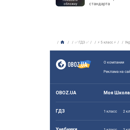
стандарта
обложку
✅ ГДЗ ✅
⚡ 5 класс ⚡
Ук
О компании
Реклама на са
OBOZ.UA
Моя Школа
ГДЗ
1 класс
2 к
Учебники
1 класс
2 к