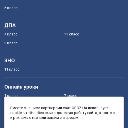
6 класс
ДПА
4 класс
11 класс
9 класс
ЗНО
11 класс
Онлайн уроки
1 класс
7 класс
2 класс
8 класс
Вместе с нашими партнерами сайт OBOZ.UA использует
cookie, чтобы обеспечить должную работу сайта, а контент
3 класс
9 класс
и реклама отвечали вашим интересам.
4 класс
10 класс