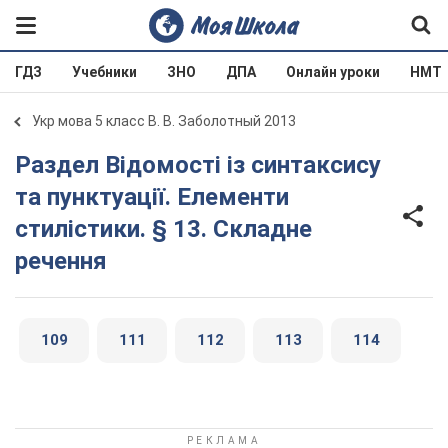
ГДЗ
Учебники
ЗНО
ДПА
Онлайн уроки
НМТ
Укр мова 5 класс В. В. Заболотный 2013
Раздел Відомості із синтаксису
та пунктуації. Елементи
стилістики. § 13. Складне
речення
109
111
112
113
114