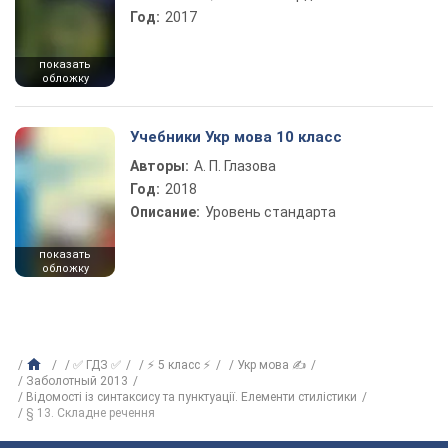
Год:
2017
показать
обложку
Учебники Укр мова 10 класс
Авторы:
А. П. Глазова
Год:
2018
Описание:
Уровень стандарта
показать
обложку
✅ ГДЗ ✅
⚡ 5 класс ⚡
Укр мова ✍
Заболотный 2013
Відомості із синтаксису та пунктуації. Елементи стилістики
§ 13. Складне речення