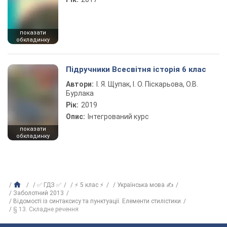
показати
обкладинку
Підручники Всесвітня історія 6 клас
Автори:
І. Я. Щупак, І. О. Піскарьова, О.В.
Бурлака
Рік:
2019
Опис:
Інтегрований курс
показати
обкладинку
✅ ГДЗ ✅
⚡ 5 клас ⚡
Українська мова ✍
Заболотний 2013
Відомості із синтаксису та пунктуації. Елементи стилістики
§ 13. Складне речення