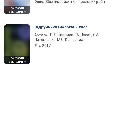
Опис:
Збірник задач і контрольних робіт
показати
обкладинку
Підручники Біологія 9 клас
Автори:
Р.В. Шаламов, Г.А. Носов, О.А.
Литовченко, М.С. Каліберда
Рік:
2017
показати
обкладинку