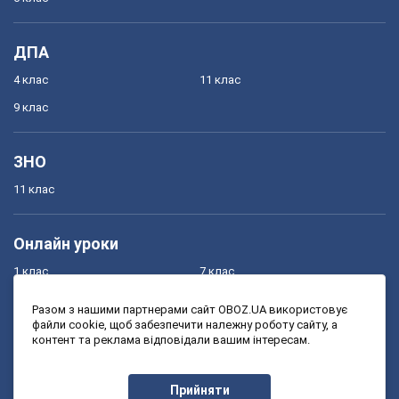
ДПА
4 клас
11 клас
9 клас
ЗНО
11 клас
Онлайн уроки
1 клас
7 клас
2 клас
8 клас
Разом з нашими партнерами сайт OBOZ.UA використовує
файли cookie, щоб забезпечити належну роботу сайту, а
3 клас
9 клас
контент та реклама відповідали вашим інтересам.
4 клас
10 клас
5 клас
11 клас
Прийняти