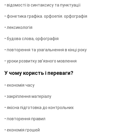
• відомості із синтаксису та пунктуації
• фонетика графіка. орфоепія. орфографія
• лексикологія
• будова слова, орфографія
• повторення та узагальнення в кінці року
• уроки розвитку зв’язного мовлення
У чому користь і переваги?
• економія часу
• закріплення матеріалу
• якісна підготовка до контрольних
• повторення правил
• економія грошей