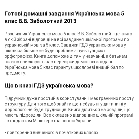
Готові домашні завдання Українська мова 5
клас В.В. Заболотний 2013
Розв'язник Українська мова 5 клас В.В. Заболотний - це книга
в якій зібрані відповіді на всі завдання шкільної програми по
украянській мові за 5 клас. Завдяки ГДЗ українська мова у
школяра більше не буде проблем з пунктуацією і
орфографією. Книга допоможе дітям у навчанні, а батькам
значно прискорить час перевірки домашніх завдань.
Українська мова 5 клас гарантує школяреві вищий бал по
предмету.
Що в книзі ГДЗ українська мова?
Підручник дуже простий в користуванні і має гранично просту
структуру. Для того щоб знайти що-небудь ні у дитини ні у
дорослого не буде труднощів. Книга ділиться на розділи, що
мають підрозділи. Все складено відповідно шкільній програмі
і стандартам Міністерства освіти України.
• повторення вивченого в початкових класах