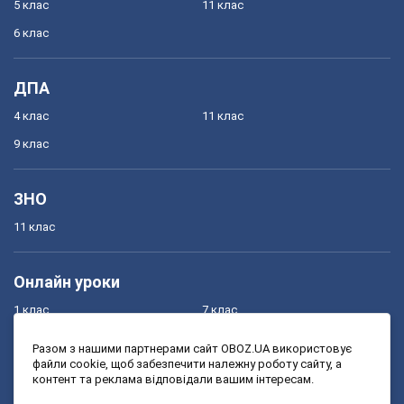
5 клас
11 клас
6 клас
ДПА
4 клас
11 клас
9 клас
ЗНО
11 клас
Онлайн уроки
1 клас
7 клас
2 клас
8 клас
Разом з нашими партнерами сайт OBOZ.UA використовує
файли cookie, щоб забезпечити належну роботу сайту, а
3 клас
9 клас
контент та реклама відповідали вашим інтересам.
4 клас
10 клас