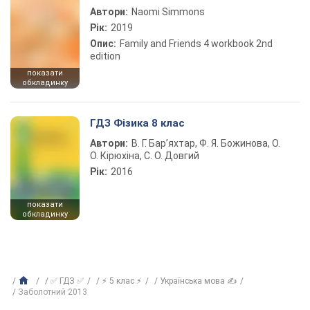
Автори:
Naomi Simmons
Рік:
2019
Опис:
Family and Friends 4 workbook 2nd
edition
показати
обкладинку
ГДЗ Фізика 8 клас
Автори:
В. Г. Бар’яхтар, Ф. Я. Божинова, О.
О. Кірюхіна, С. О. Довгий
Рік:
2016
показати
обкладинку
✅ ГДЗ ✅
⚡ 5 клас ⚡
Українська мова ✍
Заболотний 2013