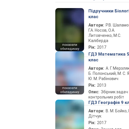
Підручники Біолог
клас
Автори:
Р.В. Шаламо
Г.А. Носов, О.А.
Литовченко, М.С.
Каліберда
показати
Рік:
2017
обкладинку
ГДЗ Математика 
клас
Автори:
А. Г. Мерзляк
Б. Полонський, М. С. Я
Ю. М. Рабінович
Рік:
2013
показати
Опис:
Збірник задач 
обкладинку
контрольних робіт
ГДЗ Географія 9 к
Автори:
В. М. Бойко, І
Дітчук
Рік:
2017