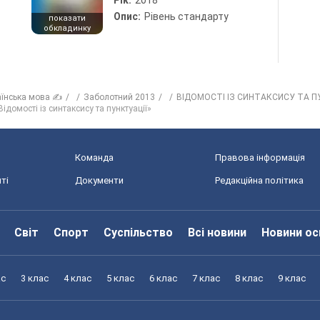
Рік:
2018
Опис:
Рівень стандарту
показати
обкладинку
аїнська мова ✍
Заболотний 2013
ВІДОМОСТІ ІЗ СИНТАКСИСУ ТА П
ідомості із синтаксису та пунктуації»
Команда
Правова інформація
ті
Документи
Редакційна політика
Світ
Спорт
Суспільство
Всі новини
Новини ос
ас
3 клас
4 клас
5 клас
6 клас
7 клас
8 клас
9 клас