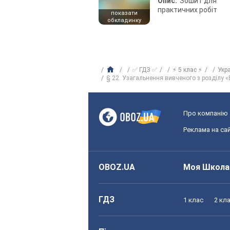
Опис:
Зошит для
практичних робіт
показати
обкладинку
✅ ГДЗ ✅
⚡ 5 клас ⚡
Укр
§ 22. Узагальнення вивченого з розділу «В
Про компанію
Реклама на сай
OBOZ.UA
Моя Школа
ГДЗ
1 клас
2 кл