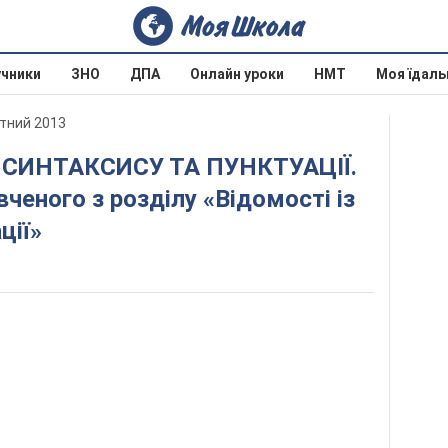
учники
ЗНО
ДПА
Онлайн уроки
НМТ
Моя їдаль
отний 2013
вченого з розділу «Відомості із
ції»