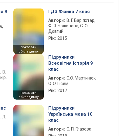
ія 9
ГДЗ Фізика 7 клас
Автори:
В. Г. Бар’яхтар,
Ф. Я. Божинова, С. О.
в,
Довгий
Рік:
2015
показати
обкладинку
5
Підручники
Всесвітня історія 9
клас
, В.
кір,
Автори:
О.О. Мартинюк,
О. О. Гісем
Рік:
2017
показати
і
обкладинку
лас
Підручники
Українська мова 10
. Л.
клас
Автори:
О. П. Глазова