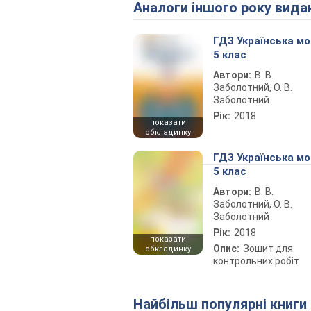
Аналоги іншого року вида
ГДЗ Українська м
5 клас
Автори:
В. В.
Заболотний, О. В.
Заболотний
Рік:
2018
показати
обкладинку
ГДЗ Українська м
5 клас
Автори:
В. В.
Заболотний, О. В.
Заболотний
Рік:
2018
показати
Опис:
Зошит для
обкладинку
контрольних робіт
Найбільш популярні книги