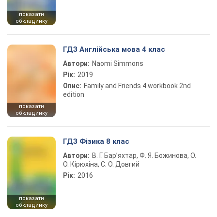
показати
обкладинку
ГДЗ Англійська мова 4 клас
Автори:
Naomi Simmons
Рік:
2019
Опис:
Family and Friends 4 workbook 2nd
edition
показати
обкладинку
ГДЗ Фізика 8 клас
Автори:
В. Г. Бар’яхтар, Ф. Я. Божинова, О.
О. Кірюхіна, С. О. Довгий
Рік:
2016
показати
обкладинку