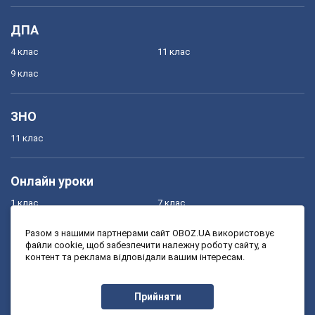
ДПА
4 клас
11 клас
9 клас
ЗНО
11 клас
Онлайн уроки
1 клас
7 клас
2 клас
8 клас
Разом з нашими партнерами сайт OBOZ.UA використовує
файли cookie, щоб забезпечити належну роботу сайту, а
3 клас
9 клас
контент та реклама відповідали вашим інтересам.
4 клас
10 клас
5 клас
11 клас
Прийняти
6 клас