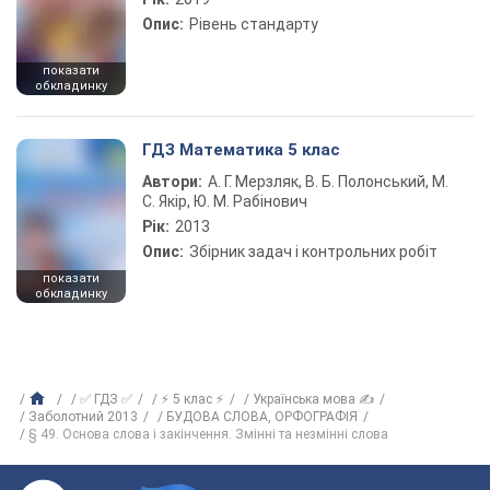
Опис:
Рівень стандарту
показати
обкладинку
ГДЗ Математика 5 клас
Автори:
А. Г. Мерзляк, В. Б. Полонський, М.
С. Якір, Ю. М. Рабінович
Рік:
2013
Опис:
Збірник задач і контрольних робіт
показати
обкладинку
✅ ГДЗ ✅
⚡ 5 клас ⚡
Українська мова ✍
Заболотний 2013
БУДОВА СЛОВА, ОРФОГРАФІЯ
§ 49. Основа слова і закінчення. Змінні та незмінні слова