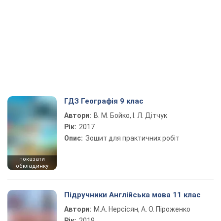
ГДЗ Географія 9 клас
Автори:
В. М. Бойко, І. Л. Дітчук
Рік:
2017
Опис:
Зошит для практичних робіт
показати
обкладинку
Підручники Англійська мова 11 клас
Автори:
М.А. Нерсісян, А. О. Піроженко
Рік:
2019