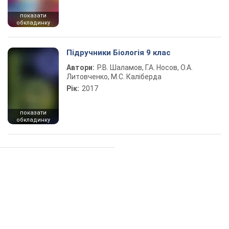
показати
обкладинку
Підручники Біологія 9 клас
Автори:
Р.В. Шаламов, Г.А. Носов, О.А.
Литовченко, М.С. Каліберда
Рік:
2017
показати
обкладинку