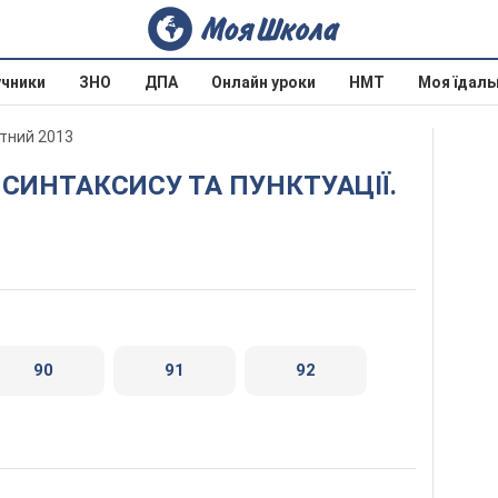
учники
ЗНО
ДПА
Онлайн уроки
НМТ
Моя їдаль
отний 2013
90
91
92