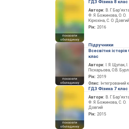
ГДЗ Фізика 8 клас
Автори:
В. Г. Бар’яхт
Ф. Я. Божинова, О. О.
Кірюхіна, С. О. Довги
Рік:
2016
показати
обкладинку
Підручники
Всесвітня історія 
клас
Автори:
І. Я. Щупак, І.
Піскарьова, О.В. Бур
Рік:
2019
показати
обкладинку
Опис:
Інтегрований 
ГДЗ Фізика 7 клас
Автори:
В. Г. Бар’яхт
Ф. Я. Божинова, С. О.
Довгий
Рік:
2015
показати
обкладинку