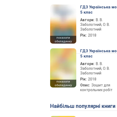
ГДЗ Українська м
5 клас
Автори:
В. В.
Заболотний, О. В.
Заболотний
Рік:
2018
показати
обкладинку
ГДЗ Українська м
5 клас
Автори:
В. В.
Заболотний, О. В.
Заболотний
Рік:
2018
показати
Опис:
Зошит для
обкладинку
контрольних робіт
Найбільш популярні книги