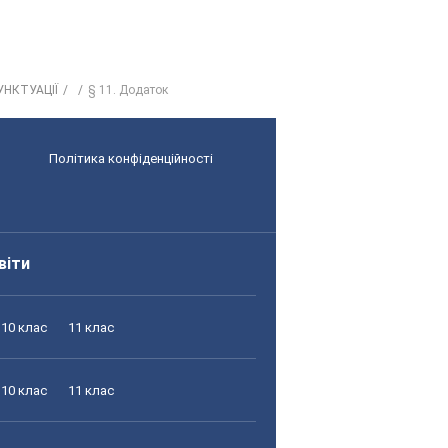
УНКТУАЦІЇ
§ 11. Додаток
Політика конфіденційності
віти
10 клас
11 клас
10 клас
11 клас