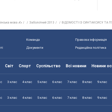
аїнська мова ✍
Заболотний 2013
ВІДОМОСТІ ІЗ СИНТАКСИСУ ТА П
Команда
Правова інформація
ті
Документи
Редакційна політика
Світ
Спорт
Суспільство
Всі новини
Новини ос
ас
3 клас
4 клас
5 клас
6 клас
7 клас
8 клас
9 клас
ас
3 клас
4 клас
5 клас
6 клас
7 клас
8 клас
9 клас