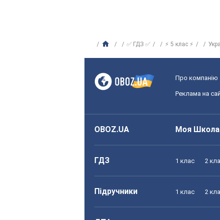
✅ ГДЗ ✅
⚡ 5 клас ⚡
Укр
Про компанію
Реклама на сай
OBOZ.UA
Моя Школа
ГДЗ
1 клас
2 кл
Підручники
1 клас
2 кл