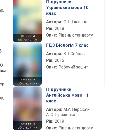
Підручники
Українська мова 10
ар,
клас
й
Автори:
О. П. Глазова
Рік:
2018
Опис:
Рівень стандарту
показати
обкладинку
ГДЗ Біологія 7 клас
6
Автори:
В. І. Соболь
Рік:
2015
 О.
Опис:
Робочий зошит
лака
показати
курс
обкладинку
Підручники
Англійська мова 11
ар,
клас
Автори:
М.А. Нерсісян,
А. О. Піроженко
Рік:
2019
показати
обкладинку
Опис:
Рівень стандарту