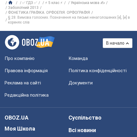
✅ ГДЗ ✅
⚡ 5 клас ⚡
Українська мова ✍
Заболотний 2013
ФОНЕТИКА ГРАФІКА. ОРФОЕПІЯ. ОРФОГРАФІЯ
§ 28. Вимова голосних. Позначення на письмі ненаголошених [е], [и] в
коренях слів
В начало
Про компанію
Команда
Правова інформація
Політика конфіденційності
Реклама на сайті
Документи
Редакційна політика
OBOZ.UA
Суспільство
Моя Школа
Всі новини