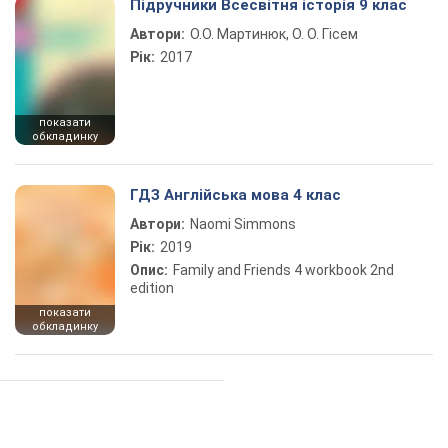
Підручники Всесвітня історія 9 клас
Автори:
О.О. Мартинюк, О. О. Гісем
Рік:
2017
показати
обкладинку
ГДЗ Англійська мова 4 клас
Автори:
Naomi Simmons
Рік:
2019
Опис:
Family and Friends 4 workbook 2nd
edition
показати
обкладинку