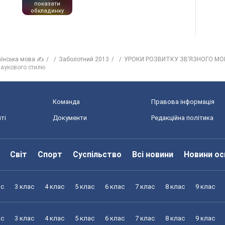
показати
обкладинку
аїнська мова ✍
Заболотний 2013
УРОКИ РОЗВИТКУ ЗВ’ЯЗНОГО М
наукового стилю
Команда
Правова інформація
ті
Документи
Редакційна політика
Світ
Спорт
Суспільство
Всі новини
Новини ос
ас
3 клас
4 клас
5 клас
6 клас
7 клас
8 клас
9 клас
ас
3 клас
4 клас
5 клас
6 клас
7 клас
8 клас
9 клас