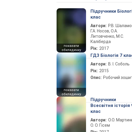
Підручники Біолог
клас
Автори:
Р.В. Шаламо
Г.А. Носов, О.А.
Литовченко, М.С.
Каліберда
показати
Рік:
2017
обкладинку
ГДЗ Біологія 7 кла
Автори:
В. І. Соболь
Рік:
2015
Опис:
Робочий зоши
показати
обкладинку
Підручники
Всесвітня історія 
клас
Автори:
О.О. Мартин
О. О. Гісем