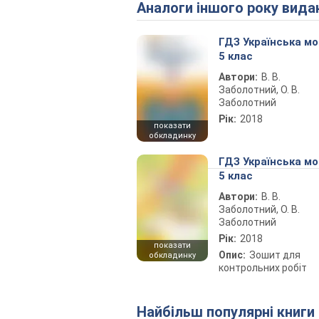
Аналоги іншого року вида
ГДЗ Українська м
5 клас
Автори:
В. В.
Заболотний, О. В.
Заболотний
Рік:
2018
показати
обкладинку
ГДЗ Українська м
5 клас
Автори:
В. В.
Заболотний, О. В.
Заболотний
Рік:
2018
показати
Опис:
Зошит для
обкладинку
контрольних робіт
Найбільш популярні книги