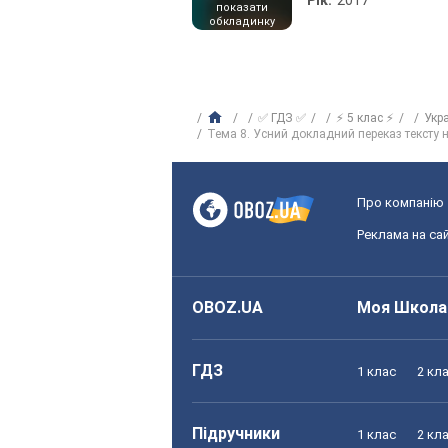
Рік:
2017
показати
обкладинку
✅ ГДЗ ✅
⚡ 5 клас ⚡
Укр
Тема 8. Усний докладний переказ тексту 
Про компанію
Реклама на сай
OBOZ.UA
Моя Школа
ГДЗ
1 клас
2 кл
Підручники
1 клас
2 кл