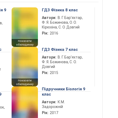
ія 9
ГДЗ Фізика 8 клас
Автори:
В. Г. Бар’яхтар,
Ф. Я. Божинова, О. О.
в,
Кірюхіна, С. О. Довгий
Рік:
2016
показати
обкладинку
с
ГДЗ Фізика 7 клас
Автори:
В. Г. Бар’яхтар,
Ф. Я. Божинова, С. О.
Довгий
т
Рік:
2015
показати
обкладинку
Підручники Біологія 9
9
клас
Автори:
К.М.
Задорожній
юк,
Рік:
2017