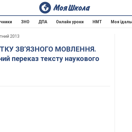
учники
ЗНО
ДПА
Онлайн уроки
НМТ
Моя їдаль
отний 2013
ний переказ тексту наукового