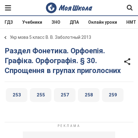
ГДЗ
Учебники
ЗНО
ДПА
Онлайн уроки
НМТ
Укр мова 5 класс В. В. Заболотный 2013
Раздел Фонетика. Орфоепія.
Графіка. Орфографія. § 30.
Спрощення в групах приголосних
253
255
257
258
259