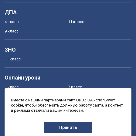
ДПА
4 класс
11 класс
9 класс
ЗНО
11 класс
Онлайн уроки
1 класс
7 класс
2 класс
8 класс
Вместе с нашими партнерами сайт OBOZ.UA использует
cookie, чтобы обеспечить должную работу сайта, а контент
3 класс
9 класс
и реклама отвечали вашим интересам.
4 класс
10 класс
5 класс
11 класс
Принять
6 класс