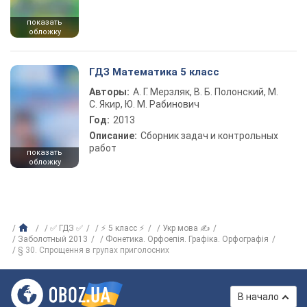
показать
обложку
ГДЗ Математика 5 класс
Авторы:
А. Г. Мерзляк, В. Б. Полонский, М.
С. Якир, Ю. М. Рабинович
Год:
2013
Описание:
Сборник задач и контрольных
работ
показать
обложку
✅ ГДЗ ✅
⚡ 5 класс ⚡
Укр мова ✍
Заболотный 2013
Фонетика. Орфоепія. Графіка. Орфографія
§ 30. Спрощення в групах приголосних
В начало