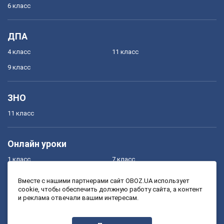
6 класс
ДПА
4 класс
11 класс
9 класс
ЗНО
11 класс
Онлайн уроки
1 класс
7 класс
2 класс
8 класс
Вместе с нашими партнерами сайт OBOZ.UA использует
cookie, чтобы обеспечить должную работу сайта, а контент
3 класс
9 класс
и реклама отвечали вашим интересам.
4 класс
10 класс
5 класс
11 класс