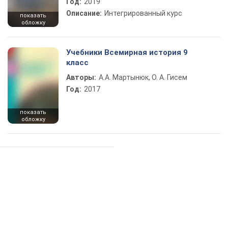
Год:
2019
Описание:
Интегрированный курс
показать
обложку
Учебники Всемирная история 9
класс
Авторы:
А.А. Мартынюк, О. А. Гисем
Год:
2017
показать
обложку