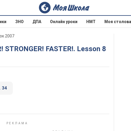
ики
ЗНО
ДПА
Онлайн уроки
НМТ
Моя столов
юк 2007
ER! STRONGER! FASTER!. Lesson 8
. 34