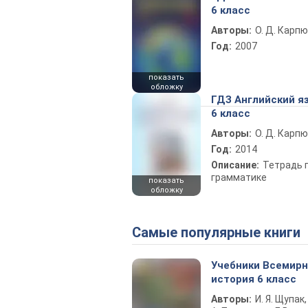
6 класс
Авторы:
О. Д. Карпю
Год:
2007
показать
обложку
ГДЗ Английский я
6 класс
Авторы:
О. Д. Карпю
Год:
2014
Описание:
Тетрадь 
грамматике
показать
обложку
Самые популярные книги
Учебники Всемир
история 6 класс
Авторы:
И. Я. Щупак,