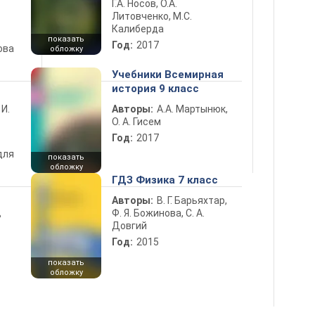
Г.А. Носов, О.А.
Литовченко, М.С.
Калиберда
показать
Год:
2017
ова
обложку
Учебники Всемирная
история 9 класс
 И.
Авторы:
А.А. Мартынюк,
О. А. Гисем
Год:
2017
для
показать
обложку
ГДЗ Физика 7 класс
Авторы:
В. Г. Барьяхтар,
Ф. Я. Божинова, С. А.
ь
Довгий
Год:
2015
показать
обложку