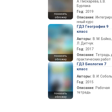
А. Пискарева, Е.В.
Бурлака
Год:
2019
показать
Описание:
Интегрир
обложку
нный курс
ГДЗ География 9
класс
Авторы:
В. М. Бойко,
Л. Дитчук
Год:
2017
Описание:
Тетрадь 
показать
практических работ
обложку
ГДЗ Биология 7
класс
Авторы:
В. И. Собол
Год:
2015
Описание:
Рабочая
тетрадь
показать
обложку