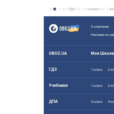
✅ ГДЗ ✅
⚡ 6 класс ⚡
Ан
О компании
Реклама на са
OBOZ.UA
Моя Школа
ГДЗ
1 класс
2 к
Учебники
1 класс
2 к
ДПА
4 класс
9 к