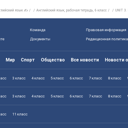
глийский язык ✍
Английский язык, рабочая тетрадь, 6 класс
UNIT 3.
Команда
Правовая информация
йте
Документы
Редакционная политика
Мир
Спорт
Общество
Все новости
Новости 
ласс
3 класс
4 класс
5 класс
6 класс
7 класс
8 класс
ласс
3 класс
4 класс
5 класс
6 класс
7 класс
8 класс
ласс
11 класс