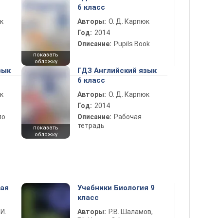
6 класс
к
Авторы:
О. Д. Карпюк
Год:
2014
Описание:
Pupils Book
показать
обложку
зык
ГДЗ Английский язык
6 класс
к
Авторы:
О. Д. Карпюк
Год:
2014
по
Описание:
Рабочая
тетрадь
показать
обложку
ная
Учебники Биология 9
класс
 И.
Авторы:
Р.В. Шаламов,