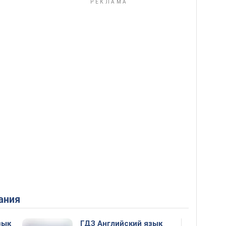
ания
зык
ГДЗ Английский язык