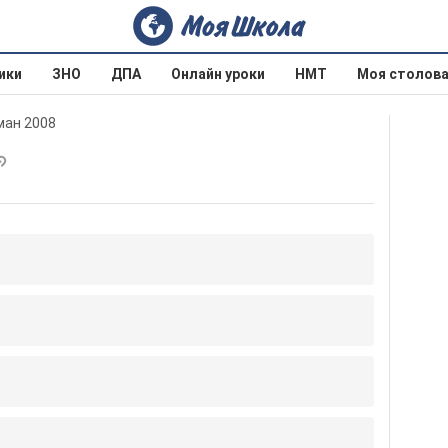
ики
ЗНО
ДПА
Онлайн уроки
НМТ
Моя столов
ман 2008