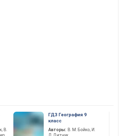
5
ГДЗ География 9
класс
к, В.
Авторы:
В. М. Бойко, И.
ир,
Л. Дитчук