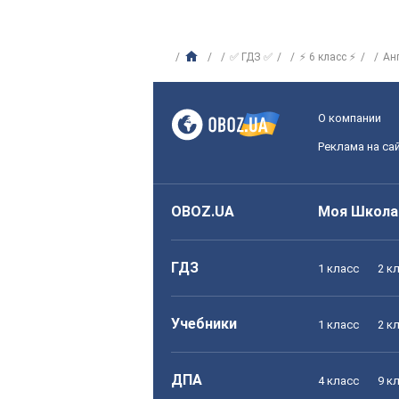
✅ ГДЗ ✅
⚡ 6 класс ⚡
Ан
О компании
Реклама на са
OBOZ.UA
Моя Школа
ГДЗ
1 класс
2 к
Учебники
1 класс
2 к
ДПА
4 класс
9 к