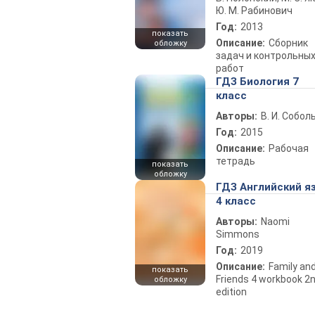
Ю. М. Рабинович
Год:
2013
показать
Описание:
Сборник
обложку
задач и контрольны
работ
ГДЗ Биология 7
класс
Авторы:
В. И. Собол
Год:
2015
Описание:
Рабочая
тетрадь
показать
обложку
ГДЗ Английский я
4 класс
Авторы:
Naomi
Simmons
Год:
2019
Описание:
Family an
показать
Friends 4 workbook 2
обложку
edition