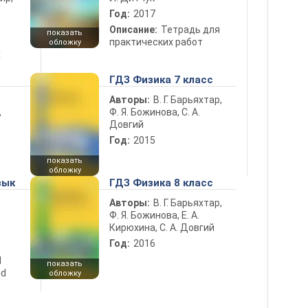
Год:
2017
Описание:
Тетрадь для
показать
практических работ
обложку
х
ГДЗ Физика 7 класс
Авторы:
В. Г. Барьяхтар,
Ф. Я. Божинова, С. А.
ь
Довгий
Год:
2015
показать
обложку
зык
ГДЗ Физика 8 класс
Авторы:
В. Г. Барьяхтар,
Ф. Я. Божинова, Е. А.
Кирюхина, С. А. Довгий
Год:
2016
d
показать
nd
обложку