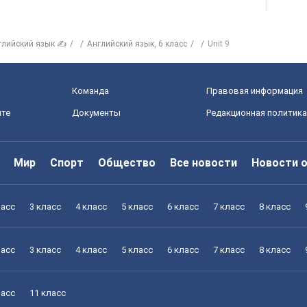
глийский язык ✍
Английский язык, 6 класс
Unit 9
Команда
Правовая информация
йте
Документы
Редакционная политика
Мир
Спорт
Общество
Все новости
Новости 
ласс
3 класс
4 класс
5 класс
6 класс
7 класс
8 класс
ласс
3 класс
4 класс
5 класс
6 класс
7 класс
8 класс
ласс
11 класс