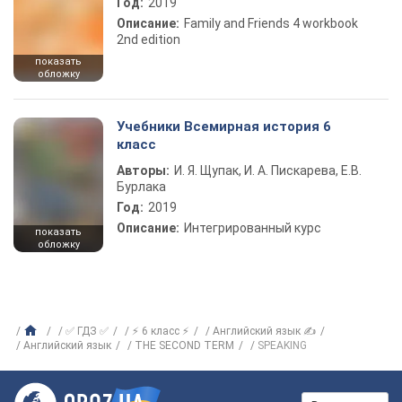
Год:
2019
Описание:
Family and Friends 4 workbook
2nd edition
показать
обложку
Учебники Всемирная история 6
класс
Авторы:
И. Я. Щупак, И. А. Пискарева, Е.В.
Бурлака
Год:
2019
Описание:
Интегрированный курс
показать
обложку
✅ ГДЗ ✅
⚡ 6 класс ⚡
Английский язык ✍
Английский язык
THE SECOND TERM
SPEAKING