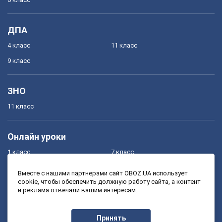
ДПА
4 класс
11 класс
9 класс
ЗНО
11 класс
Онлайн уроки
1 класс
7 класс
2 класс
8 класс
Вместе с нашими партнерами сайт OBOZ.UA использует
cookie, чтобы обеспечить должную работу сайта, а контент
3 класс
9 класс
и реклама отвечали вашим интересам.
4 класс
10 класс
5 класс
11 класс
Принять