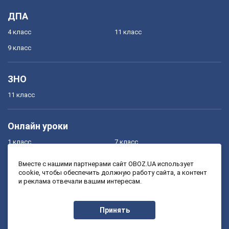
ДПА
4 класс
11 класс
9 класс
ЗНО
11 класс
Онлайн уроки
1 класс
7 класс
2 класс
8 класс
Вместе с нашими партнерами сайт OBOZ.UA использует
cookie, чтобы обеспечить должную работу сайта, а контент
3 класс
9 класс
и реклама отвечали вашим интересам.
4 класс
10 класс
5 класс
11 класс
Принять
6 класс