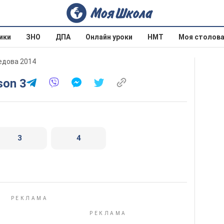
ики
ЗНО
ДПА
Онлайн уроки
НМТ
Моя столов
оедова 2014
son 3
3
4