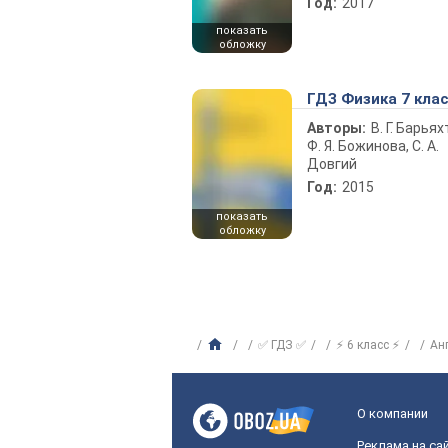
Год:
2017
показать
обложку
ГДЗ Физика 7 кла
Авторы:
В. Г. Барьях
Ф. Я. Божинова, С. А.
Довгий
Год:
2015
показать
обложку
✅ ГДЗ ✅
⚡ 6 класс ⚡
Ан
О компании
Реклама на са