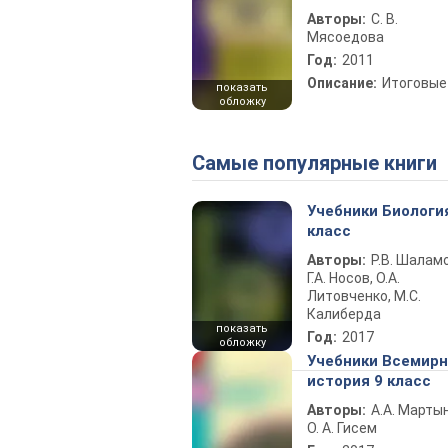
Авторы:
С. В.
Мясоедова
Год:
2011
Описание:
Итоговые
показать
обложку
Самые популярные книги
Учебники Биологи
класс
Авторы:
Р.В. Шаламо
Г.А. Носов, О.А.
Литовченко, М.С.
Калиберда
показать
Год:
2017
обложку
Учебники Всемир
история 9 класс
Авторы:
А.А. Марты
О. А. Гисем