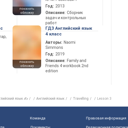
Год:
2013
показать
Описание:
Сборник
обложку
задач и контрольных
работ
сс
ГДЗ Английский язык
4 класс
тар,
Авторы:
Naomi
Simmons
Год:
2019
Описание:
Family and
показать
Friends 4 workbook 2nd
обложку
edition
глийский язык ✍
Английский язык
Travelling
Lesson 3
Команда
Правовая информация
йте
Документы
Редакционная политика