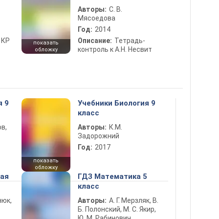
Авторы:
С. В.
Мясоедова
Год:
2014
 КР
Описание:
Тетрадь-
показать
контроль к А.Н. Несвит
обложку
я 9
Учебники Биология 9
класс
в,
Авторы:
К.М.
Задорожний
Год:
2017
показать
обложку
ная
ГДЗ Математика 5
класс
нюк,
Авторы:
А. Г. Мерзляк, В.
Б. Полонский, М. С. Якир,
Ю. М. Рабинович