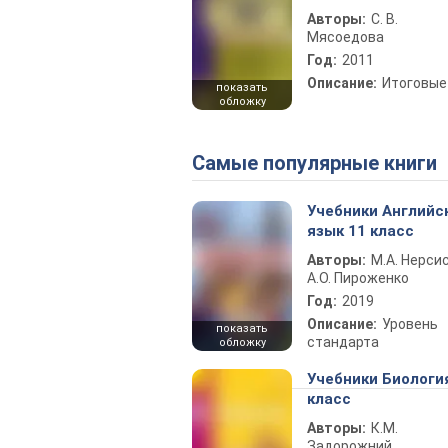
Авторы:
С. В.
Мясоедова
Год:
2011
Описание:
Итоговые
показать
обложку
Самые популярные книги
Учебники Английс
язык 11 класс
Авторы:
М.А. Нерсис
А.О. Пироженко
Год:
2019
Описание:
Уровень
показать
стандарта
обложку
Учебники Биологи
класс
Авторы:
К.М.
Задорожний