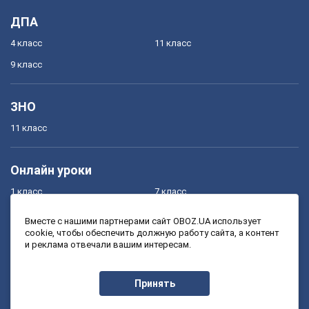
ДПА
4 класс
11 класс
9 класс
ЗНО
11 класс
Онлайн уроки
1 класс
7 класс
2 класс
8 класс
Вместе с нашими партнерами сайт OBOZ.UA использует
cookie, чтобы обеспечить должную работу сайта, а контент
3 класс
9 класс
и реклама отвечали вашим интересам.
4 класс
10 класс
5 класс
11 класс
Принять
6 класс