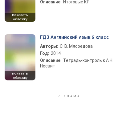
Описание:
Итоговые КР
показать
обложку
ГДЗ Английский язык 6 класс
Авторы:
С. В. Мясоедова
Год:
2014
Описание:
Тетрадь-контроль к А.Н.
Несвит
показать
обложку