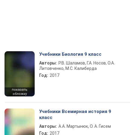
Учебники Биология 9 класс
Авторы:
Р.В. Шаламов, Г.А. Носов, О.А.
Литовченко, М.С. Калиберда
Год:
2017
показать
обложку
Учебники Всемирная история 9
класс
Авторы:
А.А. Мартынюк, О. А. Гисем
Год:
2017