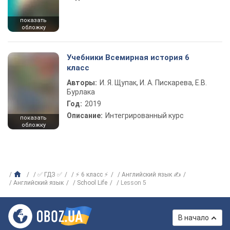
показать
обложку
Учебники Всемирная история 6
класс
Авторы:
И. Я. Щупак, И. А. Пискарева, Е.В.
Бурлака
Год:
2019
Описание:
Интегрированный курс
показать
обложку
✅ ГДЗ ✅
⚡ 6 класс ⚡
Английский язык ✍
Английский язык
School Life
Lesson 5
В начало