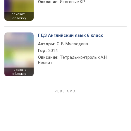
Описание:
Итоговые КР
показать
обложку
ГДЗ Английский язык 6 класс
Авторы:
С. В. Мясоедова
Год:
2014
Описание:
Тетрадь-контроль к А.Н.
Несвит
показать
обложку