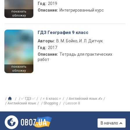
Год:
2019
Описание:
Интегрированный курс
показать
обложку
ГДЗ География 9 класс
Авторы:
В. М. Бойко, И. Л. Дитчук
Год:
2017
Описание:
Тетрадь для практических
работ
показать
обложку
✅ ГДЗ ✅
⚡ 6 класс ⚡
Английский язык ✍
Английский язык
Shopping
Lesson 8
В начало