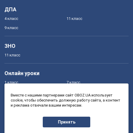
ДПА
4 класс
11 класс
9 класс
ЗНО
11 класс
Онлайн уроки
1 класс
7 класс
2 класс
8 класс
Вместе с нашими партнерами сайт OBOZ.UA использует
cookie, чтобы обеспечить должную работу сайта, а контент
3 класс
9 класс
и реклама отвечали вашим интересам.
4 класс
10 класс
5 класс
11 класс
Принять
6 класс