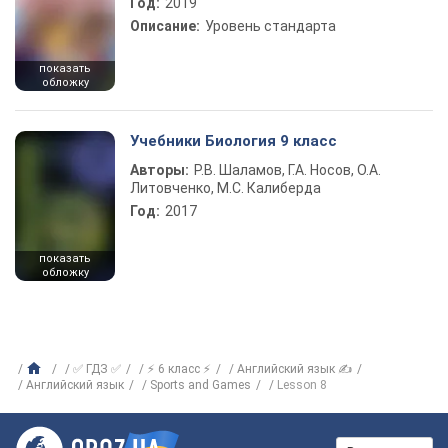
Год:
2019
Описание:
Уровень стандарта
показать
обложку
Учебники Биология 9 класс
Авторы:
Р.В. Шаламов, Г.А. Носов, О.А.
Литовченко, М.С. Калиберда
Год:
2017
показать
обложку
✅ ГДЗ ✅
⚡ 6 класс ⚡
Английский язык ✍
Английский язык
Sports and Games
Lesson 8