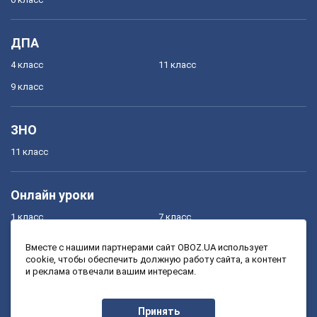
ДПА
4 класс
11 класс
9 класс
ЗНО
11 класс
Онлайн уроки
1 класс
7 класс
2 класс
8 класс
Вместе с нашими партнерами сайт OBOZ.UA использует
cookie, чтобы обеспечить должную работу сайта, а контент
3 класс
9 класс
и реклама отвечали вашим интересам.
4 класс
10 класс
5 класс
11 класс
Принять