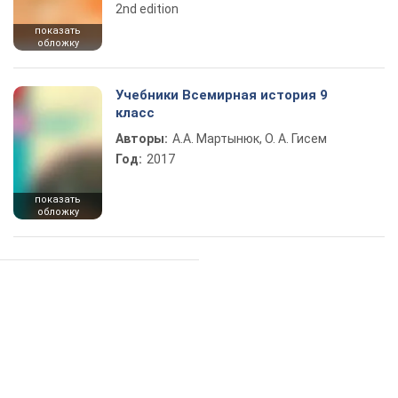
2nd edition
показать
обложку
Учебники Всемирная история 9
класс
Авторы:
А.А. Мартынюк, О. А. Гисем
Год:
2017
показать
обложку