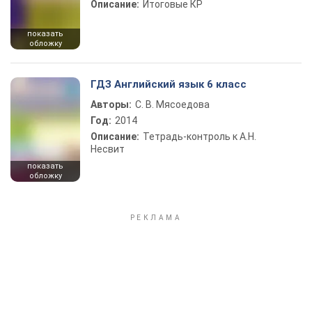
Описание:
Итоговые КР
показать
обложку
ГДЗ Английский язык 6 класс
Авторы:
С. В. Мясоедова
Год:
2014
Описание:
Тетрадь-контроль к А.Н.
Несвит
показать
обложку