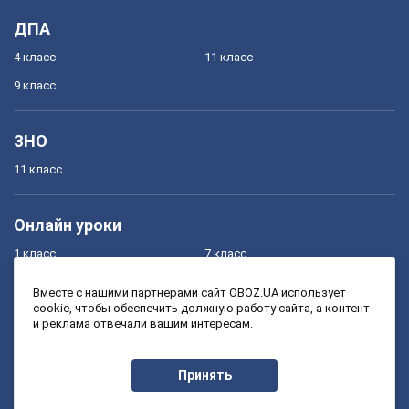
ДПА
4 класс
11 класс
9 класс
ЗНО
11 класс
Онлайн уроки
1 класс
7 класс
2 класс
8 класс
Вместе с нашими партнерами сайт OBOZ.UA использует
cookie, чтобы обеспечить должную работу сайта, а контент
3 класс
9 класс
и реклама отвечали вашим интересам.
4 класс
10 класс
5 класс
11 класс
Принять
6 класс