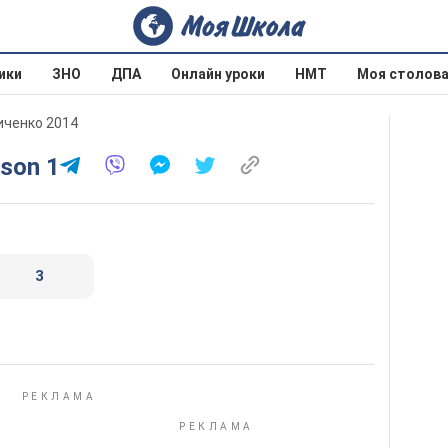
ики
ЗНО
ДПА
Онлайн уроки
НМТ
Моя столов
личенко 2014
sson 1
3