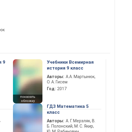
пюк
я 9
Учебники Всемирная
история 9 класс
Авторы:
А.А. Мартынюк,
О. А. Гисем
Год:
2017
показать
обложку
ГДЗ Математика 5
класс
ь
Авторы:
А. Г. Мерзляк, В.
Б. Полонский, М. С. Якир,
Ю. М. Рабинович