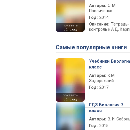
Авторы:
О. М.
Павличенко
Год:
2014
Описание:
Тетрадь-
показать
контроль к А.Д. Кар
обложку
Самые популярные книги
Учебники Биологи
класс
Авторы:
К.М.
Задорожний
Год:
2017
показать
обложку
ГДЗ Биология 7
класс
Авторы:
В. И. Собол
Год:
2015