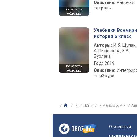
Описание:
Рабочая
тетрадь
показать
обложку
Учебники Всемир
история 6 класс
Авторы:
И. Я. Щупак,
А. Пискарева, Е.В.
Бурлака
Год:
2019
показать
Описание:
Интегрир
обложку
нный курс
✅ ГДЗ ✅
⚡ 6 класс ⚡
Ан
О компании
Реклама на са