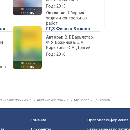
Год:
2013
показать
Описание:
Сборник
обложку
задач и контрольных
работ
ная
ГДЗ Физика 8 класс
Авторы:
В. Г. Барьяхтар,
Ф. Я. Божинова, Е. А.
 И.
Кирюхина, С. А. Довгий
Год:
2016
показать
ова
обложку
глийский язык ✍
Английский язык
My Sports
Lesson 1
Команда
Правовая информация
йте
Документы
Редакционная политика