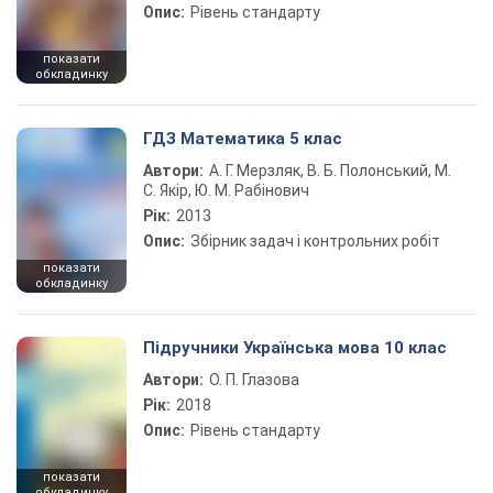
Опис:
Рівень стандарту
показати
обкладинку
ГДЗ Математика 5 клас
Автори:
А. Г. Мерзляк, В. Б. Полонський, М.
С. Якір, Ю. М. Рабінович
Рік:
2013
Опис:
Збірник задач і контрольних робіт
показати
обкладинку
Підручники Українська мова 10 клас
Автори:
О. П. Глазова
Рік:
2018
Опис:
Рівень стандарту
показати
обкладинку