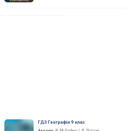
ГДЗ Географія 9 клас
Автори:
В. М. Бойко, І. Л. Дітчук