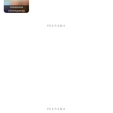
показати
обкладинку