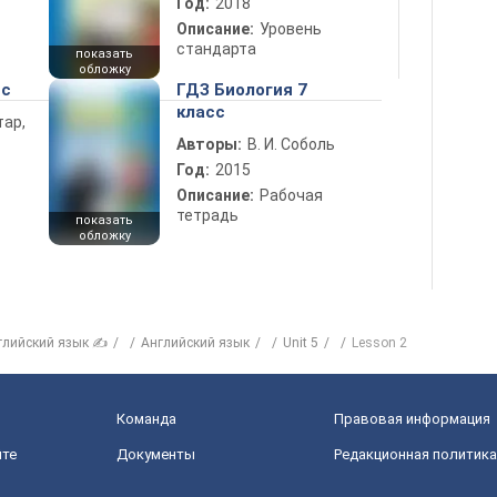
Год:
2018
Описание:
Уровень
стандарта
показать
обложку
сс
ГДЗ Биология 7
класс
тар,
Авторы:
В. И. Соболь
Год:
2015
Описание:
Рабочая
тетрадь
показать
обложку
глийский язык ✍
Английский язык
Unit 5
Lesson 2
Команда
Правовая информация
йте
Документы
Редакционная политика