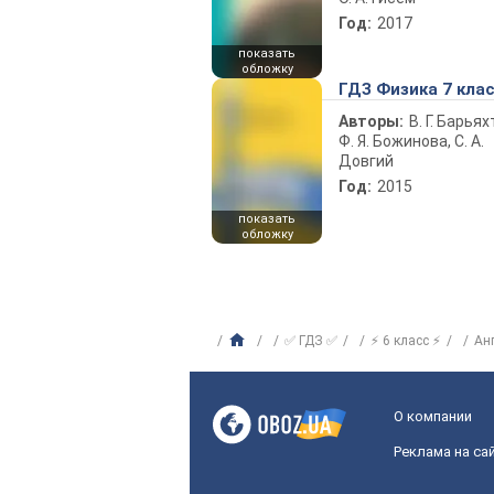
Год:
2017
показать
обложку
ГДЗ Физика 7 кла
Авторы:
В. Г. Барьях
Ф. Я. Божинова, С. А.
Довгий
Год:
2015
показать
обложку
✅ ГДЗ ✅
⚡ 6 класс ⚡
Ан
О компании
Реклама на са