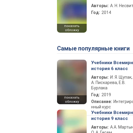
Авторы:
А. Н. Несви
Год:
2014
показать
обложку
Самые популярные книги
Учебники Всемир
история 6 класс
Авторы:
И. Я. Щупак,
А. Пискарева, Е.В.
Бурлака
Год:
2019
показать
Описание:
Интегрир
обложку
нный курс
Учебники Всемир
история 9 класс
Авторы:
А.А. Марты
О. А. Гисем