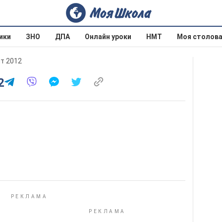
ики
ЗНО
ДПА
Онлайн уроки
НМТ
Моя столов
ит 2012
2