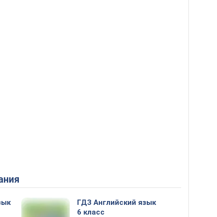
ания
зык
ГДЗ Английский язык
6 класс