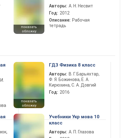
т
Авторы:
А. Н. Несвит
Год:
2012
Описание:
Рабочая
тетрадь
показать
обложку
ная
ГДЗ Физика 8 класс
Авторы:
В. Г. Барьяхтар,
Ф. Я. Божинова, Е. А.
 И.
Кирюхина, С. А. Довгий
Год:
2016
показать
ова
обложку
ная
Учебники Укр мова 10
класс
нюк,
Авторы:
А. П. Глазова