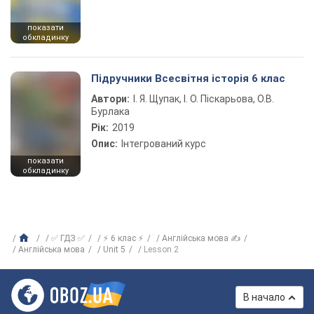
показати
обкладинку
Підручники Всесвітня історія 6 клас
Автори:
І. Я. Щупак, І. О. Піскарьова, О.В.
Бурлака
Рік:
2019
Опис:
Інтегрований курс
показати
обкладинку
✅ ГДЗ ✅
⚡ 6 клас ⚡
Англійська мова ✍
Англійська мова
Unit 5
Lesson 2
В начало