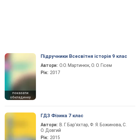
Підручники Всесвітня історія 9 клас
Автори:
О.О. Мартинюк, О. О. Гісем
Рік:
2017
показати
обкладинку
ГДЗ Фізика 7 клас
Автори:
В. Г. Бар’яхтар, Ф. Я. Божинова, С.
О. Довгий
Рік:
2015