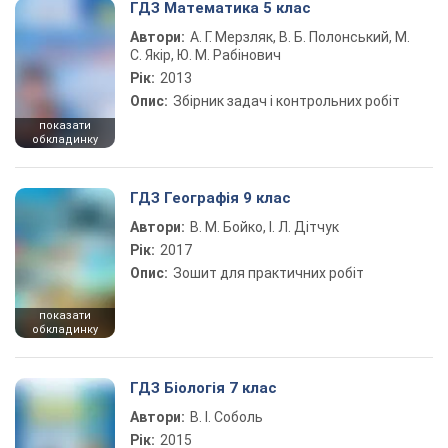
ГДЗ Математика 5 клас
Автори:
А. Г. Мерзляк, В. Б. Полонський, М.
С. Якір, Ю. М. Рабінович
Рік:
2013
Опис:
Збірник задач і контрольних робіт
показати
обкладинку
ГДЗ Географія 9 клас
Автори:
В. М. Бойко, І. Л. Дітчук
Рік:
2017
Опис:
Зошит для практичних робіт
показати
обкладинку
ГДЗ Біологія 7 клас
Автори:
В. І. Соболь
Рік:
2015