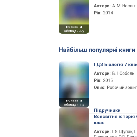
Автори:
А. М. Несвіт
Рік:
2014
показати
обкладинку
Найбільш популярні книги
ГДЗ Біологія 7 кла
Автори:
В. І. Соболь
Рік:
2015
Опис:
Робочий зоши
показати
обкладинку
Підручники
Всесвітня історія 
клас
Автори:
І. Я. Щупак, І.