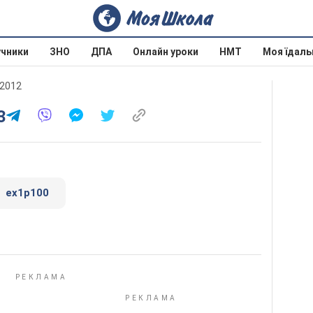
учники
ЗНО
ДПА
Онлайн уроки
НМТ
Моя їдаль
 2012
3
ex1p100