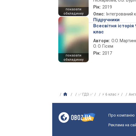
Піскарьова, О.В. Бур
Рік:
2019
показати
обкладинку
Опис:
Інтегрований 
Підручники
Всесвітня історія 
клас
Автори:
О.О. Мартин
О. О. Гісем
Рік:
2017
показати
обкладинку
✅ ГДЗ ✅
⚡ 6 клас ⚡
Анг
Про компанію
Реклама на сай