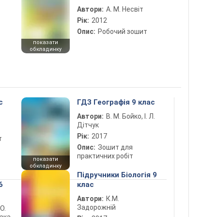
Автори:
А. М. Несвіт
Рік:
2012
Опис:
Робочий зошит
показати
обкладинку
с
ГДЗ Географія 9 клас
Автори:
В. М. Бойко, І. Л.
Дітчук
Рік:
2017
т
Опис:
Зошит для
практичних робіт
показати
обкладинку
Підручники Біологія 9
6
клас
Автори:
К.М.
Задорожній
 О.