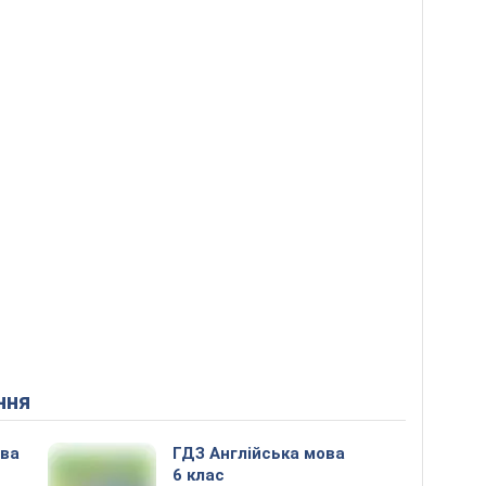
ння
ова
ГДЗ Англійська мова
6 клас