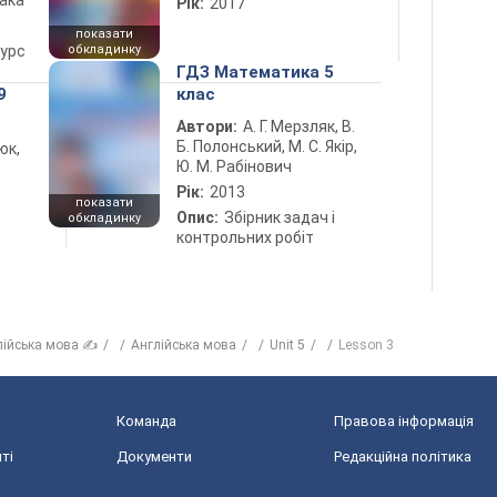
лака
Рік:
2017
показати
курс
обкладинку
ГДЗ Математика 5
9
клас
Автори:
А. Г. Мерзляк, В.
Б. Полонський, М. С. Якір,
юк,
Ю. М. Рабінович
Рік:
2013
показати
Опис:
Збірник задач і
обкладинку
контрольних робіт
лійська мова ✍
Англійська мова
Unit 5
Lesson 3
Команда
Правова інформація
ті
Документи
Редакційна політика