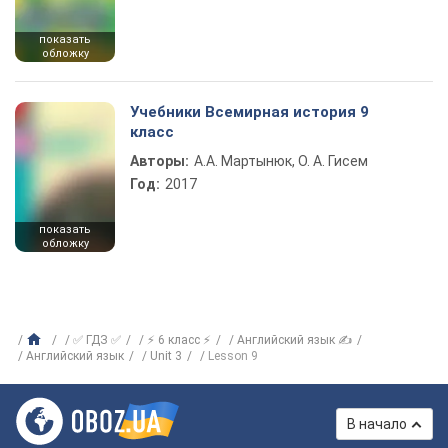
показать
обложку
Учебники Всемирная история 9
класс
Авторы:
А.А. Мартынюк, О. А. Гисем
Год:
2017
показать
обложку
✅ ГДЗ ✅
⚡ 6 класс ⚡
Английский язык ✍
Английский язык
Unit 3
Lesson 9
В начало