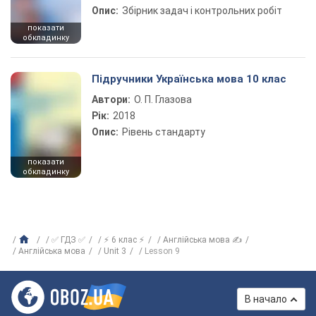
Опис:
Збірник задач і контрольних робіт
показати
обкладинку
Підручники Українська мова 10 клас
Автори:
О. П. Глазова
Рік:
2018
Опис:
Рівень стандарту
показати
обкладинку
✅ ГДЗ ✅
⚡ 6 клас ⚡
Англійська мова ✍
Англійська мова
Unit 3
Lesson 9
В начало