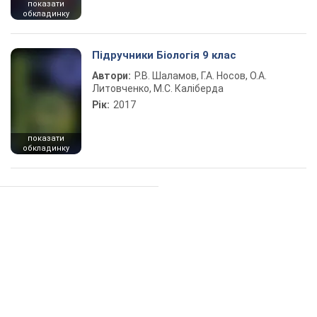
показати
обкладинку
Підручники Біологія 9 клас
Автори:
Р.В. Шаламов, Г.А. Носов, О.А.
Литовченко, М.С. Каліберда
Рік:
2017
показати
обкладинку