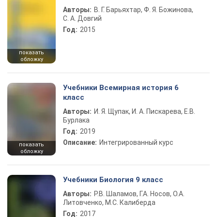
Авторы:
В. Г. Барьяхтар, Ф. Я. Божинова,
С. А. Довгий
Год:
2015
показать
обложку
Учебники Всемирная история 6
класс
Авторы:
И. Я. Щупак, И. А. Пискарева, Е.В.
Бурлака
Год:
2019
Описание:
Интегрированный курс
показать
обложку
Учебники Биология 9 класс
Авторы:
Р.В. Шаламов, Г.А. Носов, О.А.
Литовченко, М.С. Калиберда
Год:
2017