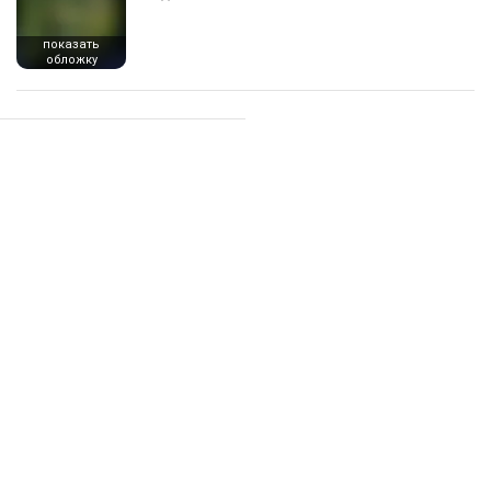
показать
обложку