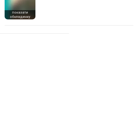
показати
обкладинку