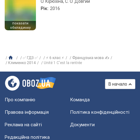
О. Кірюхіна, С. О. Довгий
Рік:
2016
показати
обкладинку
✅ ГДЗ ✅
⚡ 6 клас ⚡
Французька мова ✍
Клименко 2014
Unité 1 C'est la rentrée
В начало
Про компанію
Команда
Правова інформація
Політика конфіденційності
Реклама на сайті
Документи
Редакційна політика