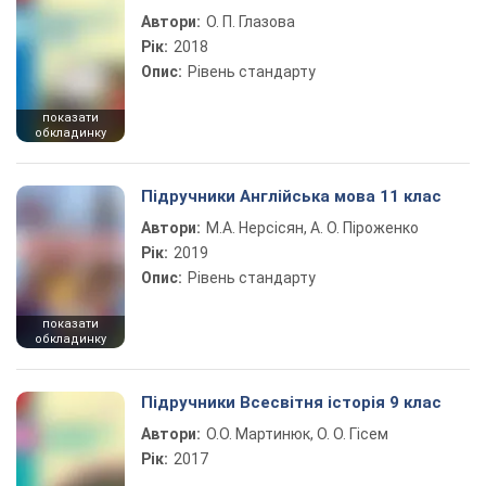
Автори:
О. П. Глазова
Рік:
2018
Опис:
Рівень стандарту
показати
обкладинку
Підручники Англійська мова 11 клас
Автори:
М.А. Нерсісян, А. О. Піроженко
Рік:
2019
Опис:
Рівень стандарту
показати
обкладинку
Підручники Всесвітня історія 9 клас
Автори:
О.О. Мартинюк, О. О. Гісем
Рік:
2017