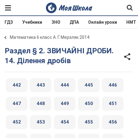
ГДЗ
Учебники
ЗНО
ДПА
Онлайн уроки
НМТ
Математика 6 класс А. Г. Мерзляк 2014
Раздел § 2. ЗВИЧАЙНІ ДРОБИ.
14. Ділення дробів
442
443
444
445
446
447
448
449
450
451
452
453
454
455
456