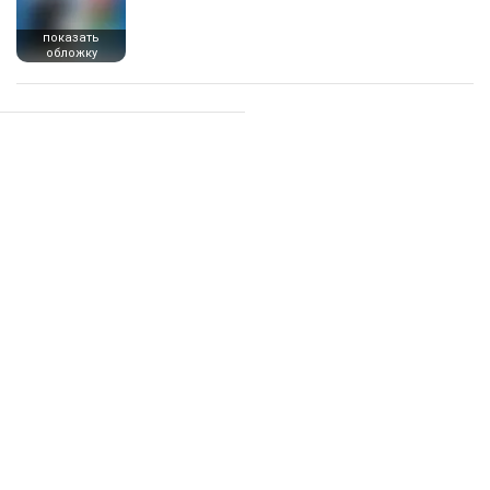
показать
обложку